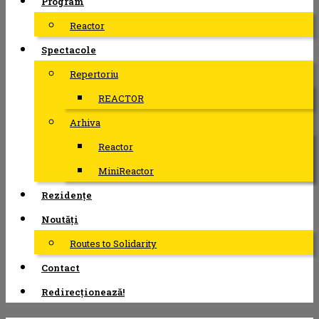
Program
Reactor
Spectacole
Repertoriu
REACTOR
Arhiva
Reactor
MiniReactor
Rezidențe
Noutăți
Routes to Solidarity
Contact
Redirecționează!