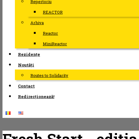
Repertoriu
REACTOR
Arhiva
Reactor
MiniReactor
Rezidențe
Noutăți
Routes to Solidarity
Contact
Redirecționează!
Fresh Start - ediția