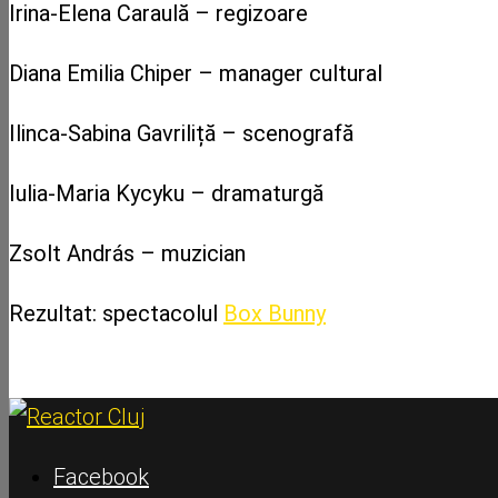
Irina-Elena Caraulă – regizoare
Diana Emilia Chiper – manager cultural
Ilinca-Sabina Gavriliță – scenografă
Iulia-Maria Kycyku – dramaturgă
Zsolt András – muzician
Rezultat: spectacolul
Box Bunny
Facebook