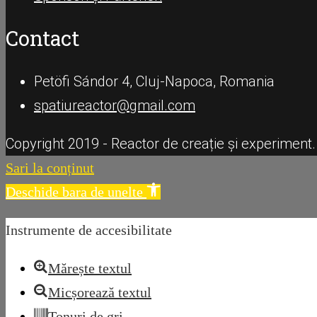
Contact
Petöfi Sándor 4, Cluj-Napoca, Romania
spatiureactor@gmail.com
Copyright 2019 - Reactor de creație și experiment.
Sari la conținut
Deschide bara de unelte
Instrumente de accesibilitate
Mărește textul
Micșorează textul
Tonuri de gri