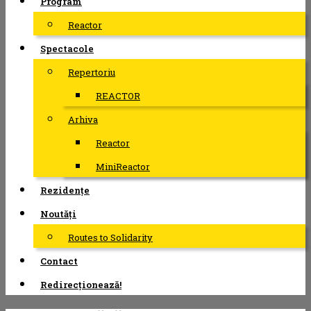
Program
Reactor
Spectacole
Repertoriu
REACTOR
Arhiva
Reactor
MiniReactor
Rezidențe
Noutăți
Routes to Solidarity
Contact
Redirecționează!