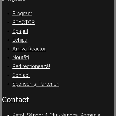
Program
REACTOR
Spațiul
Echipa
Arhiva Reactor
Noutăți
Redirecționează!
Contact
Sponsori și Parteneri
Contact
Petöfi Sándor 4, Cluj-Napoca, Romania