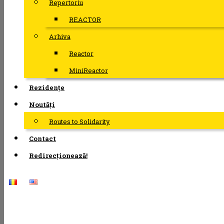
Repertoriu
REACTOR
Arhiva
Reactor
MiniReactor
Rezidențe
Noutăți
Routes to Solidarity
Contact
Redirecționează!