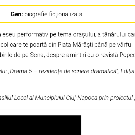
Gen:
biografie ficționalizată
seu performativ pe tema orașului, a tânărului care t
ol care te poartă din Piața Mărăști până pe vârful u
ubirile de pe Sena, despre amintiri cu o revistă Popc
ului „Drama 5 – rezidențe de scriere dramatică”, Ediția
iliul Local al Muncipiului Cluj-Napoca prin proiectul 