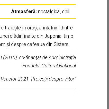
Atmosferă:
nostalgică, chill
răiește în oraș, a întâlnirii dintre
nei clădiri înalte din Japonia, timp
orn și despre cafeaua din Sisters.
 I (2016), co-finanțat de Administrația
Fondului Cultural Național
„Reactor 2021. Proiecții despre viitor”