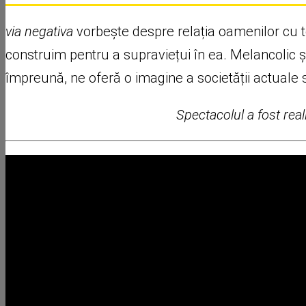
via negativa
vorbește despre relația oamenilor cu te
construim pentru a supraviețui în ea. Melancolic 
împreună, ne oferă o imagine a societății actuale s
Spectacolul a fost real