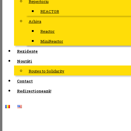
Repertoriu
REACTOR
Arhiva
Reactor
MiniReactor
Rezidențe
Noutăți
Routes to Solidarity
Contact
Redirecționează!