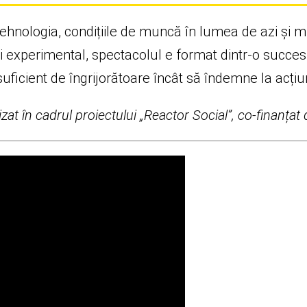
hnologia, condițiile de muncă în lumea de azi și mul
și experimental, spectacolul e format dintr-o succe
uficient de îngrijorătoare încât să îndemne la acțiu
izat în cadrul proiectului „Reactor Social”, co-finanța