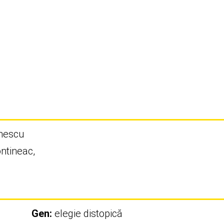
onescu
ntineac,
Gen:
elegie distopică