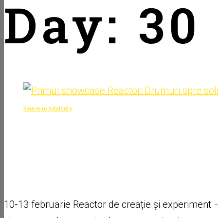
Day:
30
Routes to Solidarity
30 ianuarie 2025
Primul showcase Reactor:
solidarity are loc în febru
10-13 februarie Reactor de creație și experiment – s