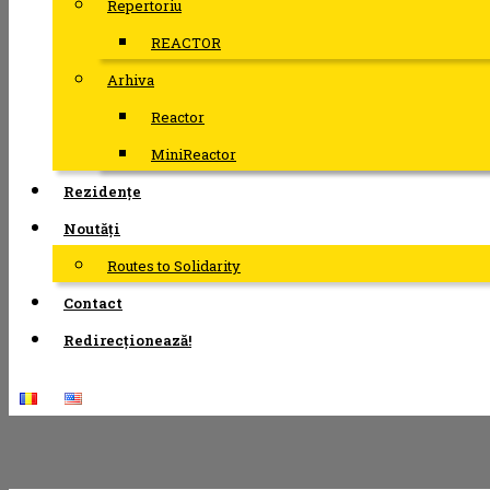
Repertoriu
REACTOR
Arhiva
Reactor
MiniReactor
Rezidențe
Noutăți
Routes to Solidarity
Contact
Redirecționează!