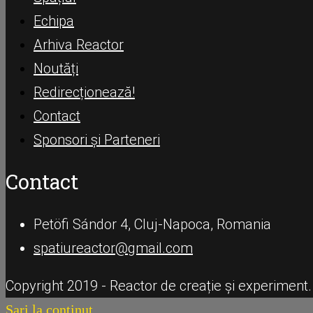
Echipa
Arhiva Reactor
Noutăți
Redirecționează!
Contact
Sponsori și Parteneri
Contact
Petöfi Sándor 4, Cluj-Napoca, Romania
spatiureactor@gmail.com
Copyright 2019 - Reactor de creație și experiment.
Sari la conținut