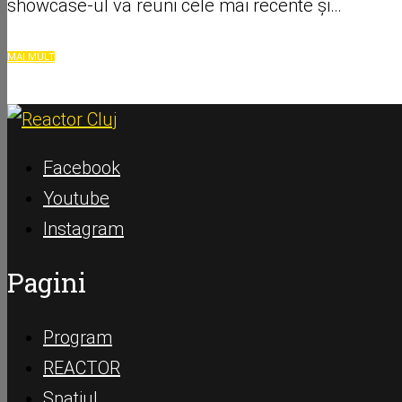
showcase-ul va reuni cele mai recente și…
MAI MULT
Facebook
Youtube
Instagram
Pagini
Program
REACTOR
Spațiul