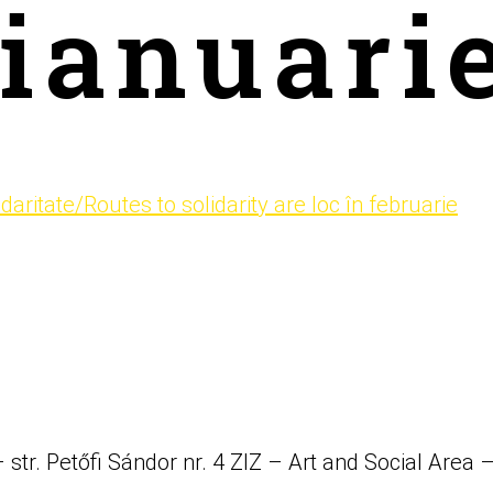
 ianuari
 Drumuri spre solidaritate/
arie
tr. Petőfi Sándor nr. 4 ZIZ – Art and Social Area – s