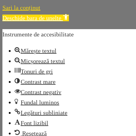
Sari la conținut
Deschide bara de unelte
Instrumente de accesibilitate
Mărește textul
Micșorează textul
Tonuri de gri
Contrast mare
Contrast negativ
Fundal luminos
Legături subliniate
Font lizibil
Resetează