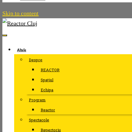
Skip to content
Altele
Despre
REACTOR
Spațiul
Echipa
Program
Reactor
Spectacole
Repertoriu