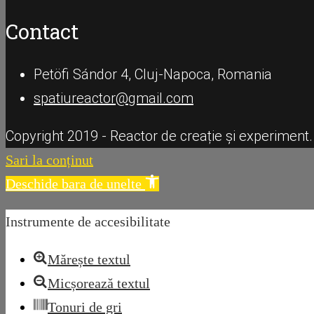
Contact
Petöfi Sándor 4, Cluj-Napoca, Romania
spatiureactor@gmail.com
Copyright 2019 - Reactor de creație și experiment.
Sari la conținut
Deschide bara de unelte
Instrumente de accesibilitate
Mărește textul
Micșorează textul
Tonuri de gri