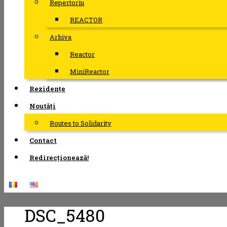
Repertoriu
REACTOR
Arhiva
Reactor
MiniReactor
Rezidențe
Noutăți
Routes to Solidarity
Contact
Redirecționează!
DSC_5480