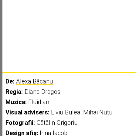
De:
Alexa Băcanu
Regia:
Diana Dragoș
Muzica:
Fluidian
Visual advisers:
Liviu Bulea, Mihai Nuțu
Fotografii:
Cătălin Grigoriu
Design afiș:
Irina Iacob