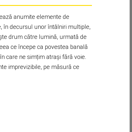
strează anumite elemente de
 în decursul unor întâlniri multiple,
oiește drum către lumină, urmată de
. Ceea ce începe ca povestea banală
n care ne simțim atrași fără voie.
nte imprevizibile, pe măsură ce