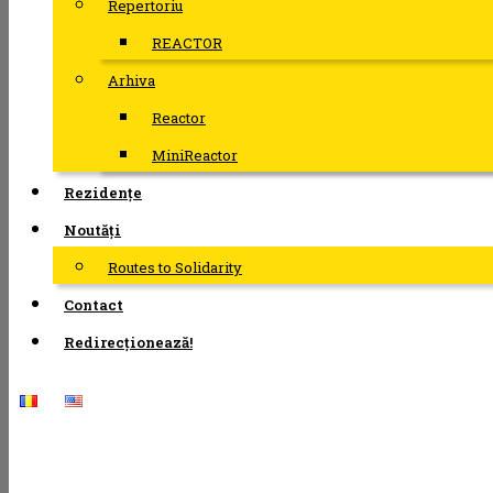
Repertoriu
REACTOR
Arhiva
Reactor
MiniReactor
Rezidențe
Noutăți
Routes to Solidarity
Contact
Redirecționează!