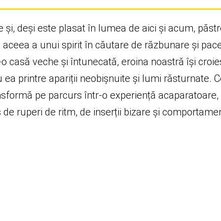
 și, deși este plasat în lumea de aici și acum, pă
 aceea a unui spirit în căutare de răzbunare și pace,
tr-o casă veche și întunecată, eroina noastră își cr
 ea printre apariții neobișnuite și lumi răsturnate
nsformă pe parcurs într-o experiență acaparatoare, î
 de ruperi de ritm, de inserții bizare și comportame