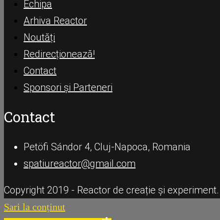
Echipa
Arhiva Reactor
Noutăți
Redirecționează!
Contact
Sponsori și Parteneri
Contact
Petöfi Sándor 4, Cluj-Napoca, Romania
spatiureactor@gmail.com
Copyright 2019 - Reactor de creație și experiment.
Sari la conținut