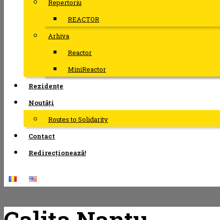
Repertoriu
REACTOR
Arhiva
Reactor
MiniReactor
Rezidențe
Noutăți
Routes to Solidarity
Contact
Redirecționează!
Calița Nantu