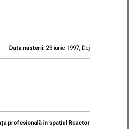
Data nașterii:
23 iunie 1997, Dej
ța profesională în spațiul Reactor