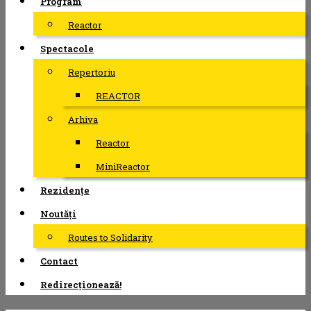
Program
Reactor
Spectacole
Repertoriu
REACTOR
Arhiva
Reactor
MiniReactor
Rezidențe
Noutăți
Routes to Solidarity
Contact
Redirecționează!