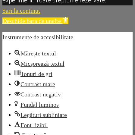
experiment. Toate drepturile rezervate.
Sari la conținut
Deschide bara de unelte
Instrumente de accesibilitate
Mărește textul
Micșorează textul
Tonuri de gri
Contrast mare
Contrast negativ
Fundal luminos
Legături subliniate
Font lizibil