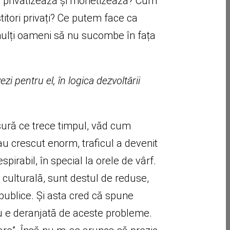
l se privatizează și monetizează? Cum
titori privați? Ce putem face ca
i mulți oameni să nu sucombe în fața
zi pentru el, în logica dezvoltării
ăsură ce trece timpul, văd cum
au crescut enorm, traficul a devenit
spirabil, în special la orele de vârf.
ta culturală, sunt destul de reduse,
publice. Și asta cred că spune
 e deranjată de aceste probleme.