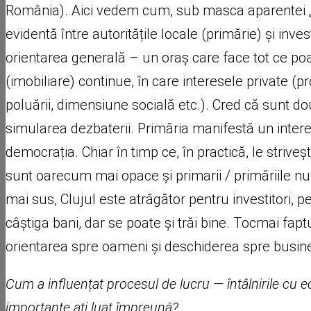
România). Aici vedem cum, sub masca aparentei „demo
evidentă între autoritățile locale (primărie) și inv
orientarea generală – un oraș care face tot ce poate 
(imobiliare) continue, în care interesele private (
poluării, dimensiune socială etc.). Cred că sunt do
simularea dezbaterii. Primăria manifestă un intere
democrația. Chiar în timp ce, în practică, le strive
sunt oarecum mai opace și primarii / primăriile nu a
mai sus, Clujul este atrăgător pentru investitori, 
câștiga bani, dar se poate și trăi bine. Tocmai faptu
orientarea spre oameni și deschiderea spre business,
Cum a influențat procesul de lucru — întâlnirile cu ec
importante ați luat împreună?