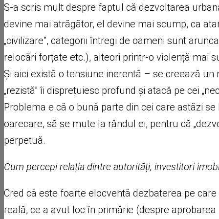
S-a scris mult despre faptul că dezvoltarea urban
devine mai atrăgător, el devine mai scump, ca atare 
„civilizare”, categorii întregi de oameni sunt aruncat
relocări forțate etc.), alteori printr-o violență mai s
Și aici există o tensiune inerentă – se creează un
„rezistă” îi disprețuiesc profund și atacă pe cei „nec
Problema e că o bună parte din cei care astăzi se buc
oarecare, să se mute la rândul ei, pentru că „dezv
perpetuă.
Cum percepi relația dintre autorități, investitori imobil
Cred că este foarte elocventă dezbaterea pe care 
reală, ce a avut loc în primărie (despre aprobarea