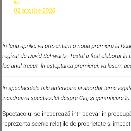
Blog
02 aprilie 2025
David Schwartz - despre t
În luna aprilie, vă prezentăm o nouă premieră la Re
regizat de David Schwartz. Textul a fost elaborat în
loc anul trecut. În așteptarea premierei, vă lăsăm ace
În spectacolele tale anterioare ai abordat teme legate
încadrează spectacolul despre Cluj și gentrificare în
Spectacolul se încadrează într-adevăr în preocup
reprezenta scenic relațiile de proprietate și impactu