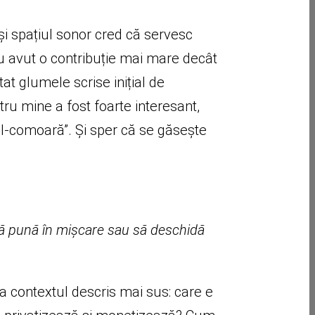
 și spațiul sonor cred că servesc
au avut o contribuție mai mare decât
at glumele scrise inițial de
ru mine a fost foarte interesant,
l-comoară”. Și sper că se găsește
i să pună în mișcare sau să deschidă
la contextul descris mai sus: care e