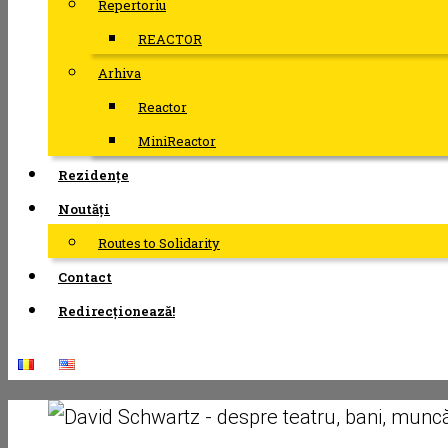
Repertoriu
REACTOR
Arhiva
Reactor
MiniReactor
Rezidențe
Noutăți
Routes to Solidarity
Contact
Redirecționează!