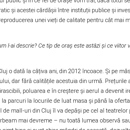
țiul public și în ce fel de orașe vom trăi, dacă totu
și acestei cârdășii între instituții publice și inves
ță reproducerea unei vieți de calitate pentru cât ma
 l-ai descrie? Ce tip de oraș este astăzi și ce viitor ve
Cluj o dată la câțiva ani, din 2012 încoace. Și pe m
ui, dar fără calitățile acestuia din urmă. Prețurile 
ascibili, poluarea e în creștere și aerul a devenit ire
 de la parcuri la locurile de luat masa și până la ofer
mall-uri din Cluj îl va depăși pe cel al teatrelor 
 vorbeam mai devreme – nu toată lumea observă sau