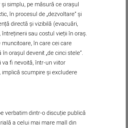
r și simplu, pe măsură ce orașul
ic, în procesul de „dezvoltare” și
nță directă și vizibilă (evacuări,
întreținerii sau costul vieții în oraș.
 muncitoare, în care cei care
ă în orașul devenit „de cinci stele”.
a fi nevoită, într-un viitor
c, implică scumpire și excludere
 verbatim dintr-o discuție publică
rială a celui mai mare mall din