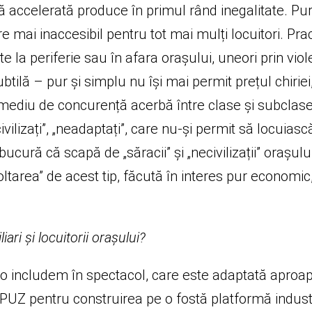
ă accelerată produce în primul rând inegalitate. Pu
mai inaccesibil pentru tot mai mulți locuitori. Pract
e la periferie sau în afara orașului, uneori prin viole
ubtilă – pur și simplu nu își mai permit prețul chiriei, 
 mediu de concurență acerbă între clase și subclase
ivilizați”, „neadaptați”, care nu-și permit să locuiasc
ură că scapă de „săracii” și „necivilizații” orașului v
oltarea” de acest tip, făcută în interes pur economi
iari și locuitorii orașului?
o includem în spectacol, care este adaptată aproape
 PUZ pentru construirea pe o fostă platformă indust