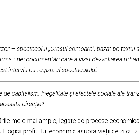
eatru, bani, muncă și propri
actor – spectacolul „Orașul comoară”, bazat pe textul
 urma unei documentări care a vizat dezvoltarea urbană
st interviu cu regizorul spectacolului.
 de capitalism, inegalitate și efectele sociale ale tran
 această direcție?
ările mele mai ample, legate de procese economico
l logicii profitului economic asupra vieții de zi cu z