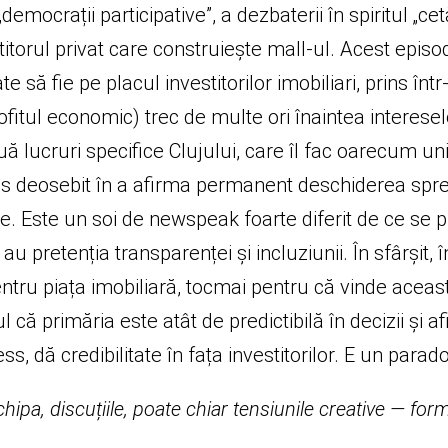
crații participative”, a dezbaterii în spiritul „cet
estitorul privat care construiește mall-ul. Acest epis
să fie pe placul investitorilor imobiliari, prins într-
profitul economic) trec de multe ori înaintea interes
uă lucruri specifice Clujului, care îl fac oarecum u
s deosebit în a afirma permanent deschiderea spre ce
ște. Este un soi de newspeak foarte diferit de ce se p
u pretenția transparenței și incluziunii. În sfârșit,
pentru piața imobiliară, tocmai pentru că vinde acea
l că primăria este atât de predictibilă în decizii și 
 dă credibilitate în fața investitorilor. E un paradox
hipa, discuțiile, poate chiar tensiunile creative — form