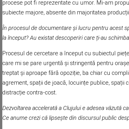
procese pot fi reprezentate cu umor. Mi-am propus 
subiecte majore, absente din majoritatea producțiil
În procesul de documentare și lucru pentru acest s
la început? Au existat descoperiri care ți-au schimb
Procesul de cercetare a început cu subiectul piețe
care mi se pare urgentă și stringentă pentru orașel
treptat și aproape fără opoziție, ba chiar cu complici
agrement, spații de joacă, locuințe publice, spații cu
distracție contra-cost.
Dezvoltarea accelerată a Clujului e adesea văzută ca 
Ce anume crezi că lipsește din discursul public desp