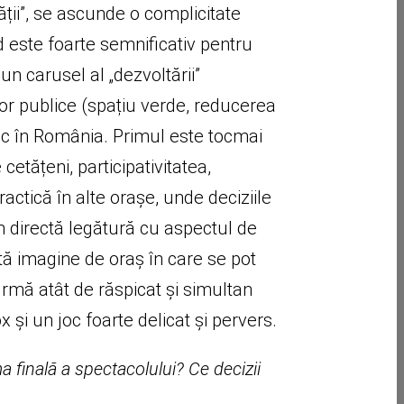
ății”, se ascunde o complicitate
od este foarte semnificativ pentru
un carusel al „dezvoltării”
elor publice (spațiu verde, reducerea
nic în România. Primul este tocmai
tățeni, participativitatea,
ractică în alte orașe, unde deciziile
 în directă legătură cu aspectul de
stă imagine de oraș în care se pot
afirmă atât de răspicat și simultan
 și un joc foarte delicat și pervers.
a finală a spectacolului? Ce decizii