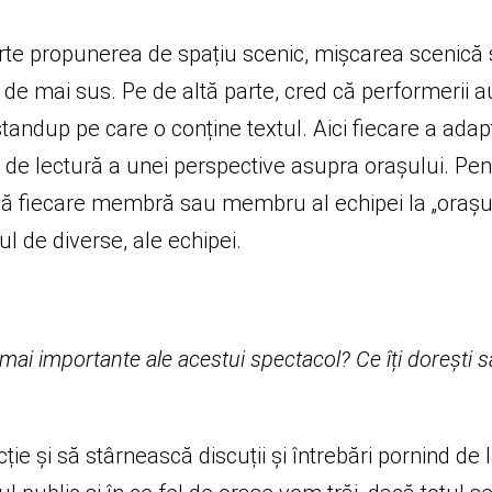
 parte propunerea de spațiu scenic, mișcarea scenică
 de mai sus. Pe de altă parte, cred că performerii 
andup pe care o conține textul. Aici fiecare a adapt
de lectură a unei perspective asupra orașului. Pent
ază fiecare membră sau membru al echipei la „orașu
ul de diverse, ale echipei.
le mai importante ale acestui spectacol? Ce îți doreșt
ie și să stârnească discuții și întrebări pornind de 