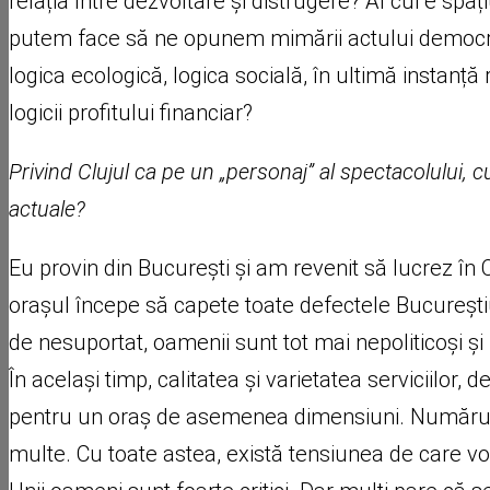
relația între dezvoltare și distrugere? Al cui e spa
putem face să ne opunem mimării actului democratic 
logica ecologică, logica socială, în ultimă instan
logicii profitului financiar?
Privind Clujul ca pe un „personaj” al spectacolului, cum
actuale?
Eu provin din București și am revenit să lucrez în 
orașul începe să capete toate defectele Bucureștiul
de nesuportat, oamenii sunt tot mai nepoliticoși și ir
În același timp, calitatea și varietatea serviciilor,
pentru un oraș de asemenea dimensiuni. Numărul de 
multe. Cu toate astea, există tensiunea de care