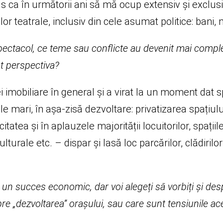
ca în următorii ani să mă ocup extensiv și exclusiv
or teatrale, inclusiv din cele asumat politice: bani,
pectacol, ce teme sau conflicte au devenit mai comp
at perspectiva?
i imobiliare în general și a virat la un moment dat 
e mari, în așa-zisă dezvoltare: privatizarea spațiulu
tatea și în aplauzele majorității locuitorilor, spațiil
lturale etc. – dispar și lasă loc parcărilor, clădirilor
un succes economic, dar voi alegeți să vorbiți și desp
re „dezvoltarea” orașului, sau care sunt tensiunile ac