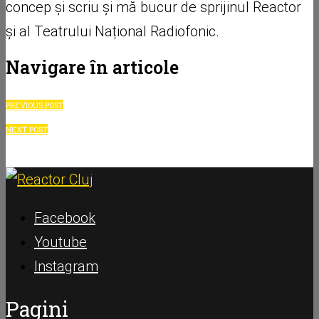
concep și scriu și mă bucur de sprijinul Reactor
și al Teatrului Național Radiofonic.
Navigare în articole
PREVIOUS POST
NEXT POST
Facebook
Youtube
Instagram
Pagini