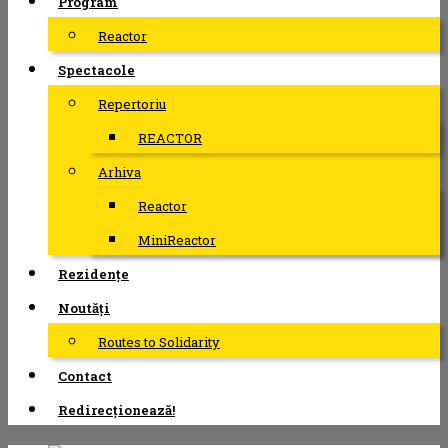
Program
Reactor
Spectacole
Repertoriu
REACTOR
Arhiva
Reactor
MiniReactor
Rezidențe
Noutăți
Routes to Solidarity
Contact
Redirecționează!