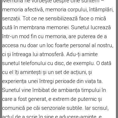
Memoria ne vorbește despre cine suntem –
memoria afectivă, memoria corpului, întâmplări,
senzații. Tot ce ne sensibilizează face o mică
cută în membrana memoriei. Sunetul lucrează
într-un mod fin cu memoria, are puterea de a
accesa nu doar un loc foarte personal al nostru,
ci și întreaga lui atmosferă. Adu-ți aminte
sunetul telefonului cu disc, de exemplu. O dată
cu el îți amintești și un set de acțiuni, și
experiența unei întregi perioade din viața ta.
Sunetul vine îmbibat de ambianța timpului în
care a fost generat, e extrem de puternic și
comunică pe căi senzoriale subtile. Iar scrisul,
actul de a scrie în sine e aducere-aminte, e